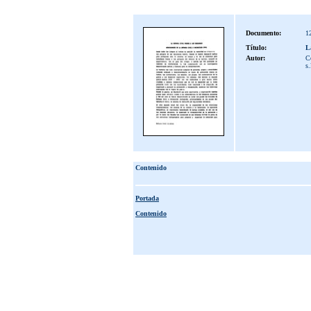
Documento:
1
Título:
La
Autor:
C
s.
Contenido
Portada
Contenido