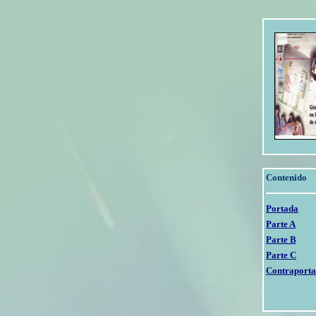
Contenido
Portada
Parte A
Parte B
Parte C
Contraport