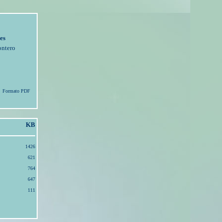
es
ontero
Formato PDF
KB
1426
621
764
647
111