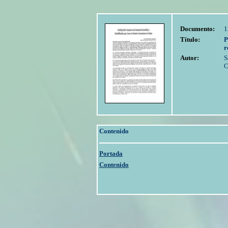
Documento:
1
Título:
P
r
Autor:
S
C
Contenido
Portada
Contenido