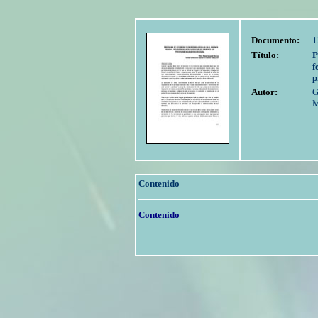
Documento:
1
Título:
P
f
p
Autor:
G
M
Contenido
Contenido