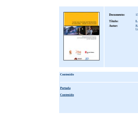
Documento:
1
Título:
L
Autor:
R
L
Contenido
Portada
Contenido