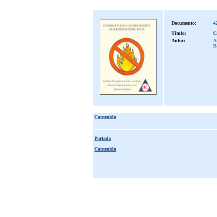
Documento:
4
Título:
C
Autor:
Ar
Ba
Contenido
Portada
Contenido