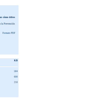
ñan cómo debes
 la Prevención
Formato PDF
KB
584
600
210