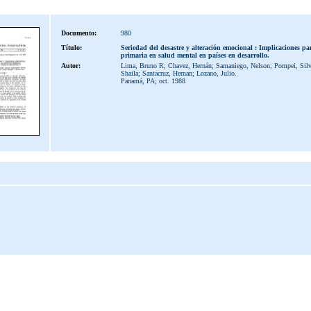
Documento:
980
Título:
Seriedad del desastre y alteración emocional : Implicaciones pa
primaria en salud mental en países en desarrollo.
Autor:
Lima, Bruno R; Chavez, Hernán; Samaniego, Nelson; Pompei, Silvi
Shaila; Santacruz, Hernan; Lozano, Julio.
Panamá, PA; oct. 1988