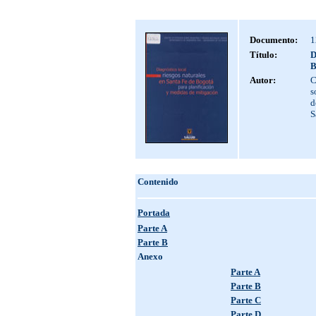
Documento:
1
Título:
D
B
Autor:
C
s
d
S
Contenido
Portada
Parte A
Parte B
Anexo
Parte A
Parte B
Parte C
Parte D