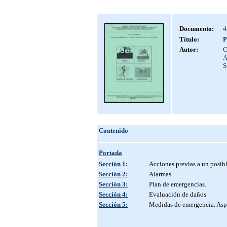
Documento:
4
Título:
P
Autor:
C
A
S
Contenido
Portada
Sección 1:
Acciones previas a un posibl
Sección 2:
Alarmas.
Sección 3:
Plan de emergencias.
Sección 4:
Evaluación de daños
Sección 5:
Medidas de emergencia. Aspe