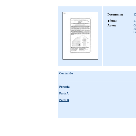
Documento:
1
Título:
Es
Autor:
Gu
H
G
Contenido
Portada
Parte A
Parte B