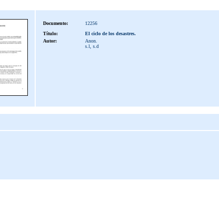
Documento:
12256
Título:
El ciclo de los desastres.
Autor:
Anon.
s.l, s.d