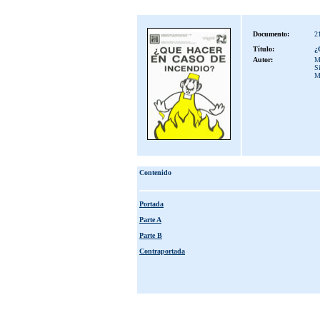
Documento:
2
Título:
¿
Autor:
M
S
M
Contenido
Portada
Parte A
Parte B
Contraportada