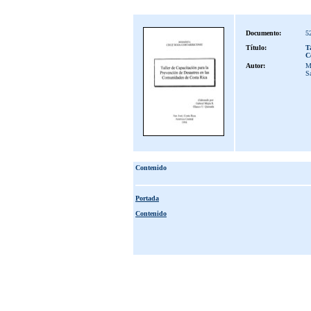
Documento:
5
Título:
T
C
Autor:
Me
S
Contenido
Portada
Contenido