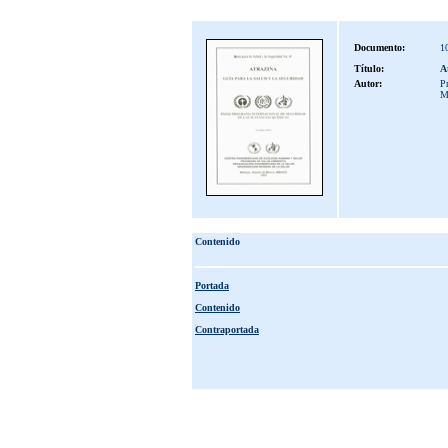
Documento:
1
Título:
A
Autor:
Pr
M
Contenido
Portada
Contenido
Contraportada