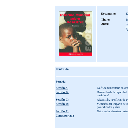
Documento:
1
Título:
I
Autor:
Fe
(
G
Contenido
Portada
Sección A:
La ética humanitaria en des
Sección B:
Desarrollo de la capacidad
meridional
Sección C:
Afganistán, ¿políticas de p
Sección D:
Medición del impacto de la
posibilidades y ética
Sección E:
Datos sobre desastres: estad
Contraportada