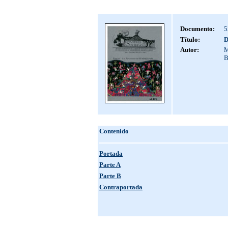
Documento:
5
Título:
D
Autor:
M
B
Contenido
Portada
Parte A
Parte B
Contraportada