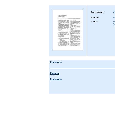
Documento:
4
Título:
U
Autor:
Es
S
Contenido
Portada
Contenido