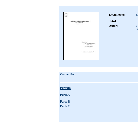
Documento:
5
Título:
E
Autor:
Ba
G
Contenido
Portada
Parte A
Parte B
Parte C