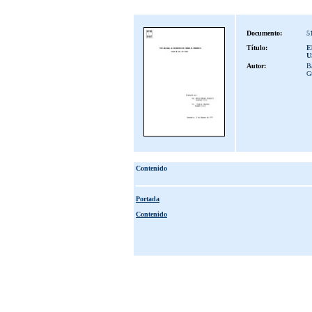
Documento:
5
Título:
E
U
Autor:
Ba
G
Contenido
Portada
Contenido