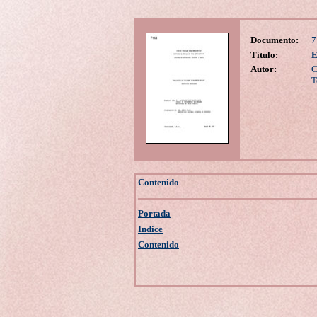
Documento:
7
Título:
E
Autor:
C
T
Contenido
Portada
Indice
Contenido