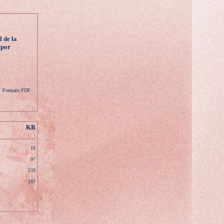
l de la
 por
Formato PDF
KB
10
97
233
103