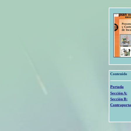
Contenido
Portada
Sección A:
Sección B:
Contraport