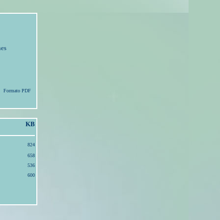
nes
Formato PDF
KB
824
658
536
600