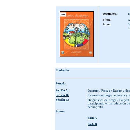
Documento:
1
Título:
G
Autor:
F
s.
Contenido
Portada
Sección A:
Desastre / Riesgo / Riesgo y des
Sección B:
Factores de riesgo, amenaza y 
Sección C:
Diagnóstico de riesgo / La gesti
participando en la reducción del
Bibliografía
Anexos
Parte A
Parte B