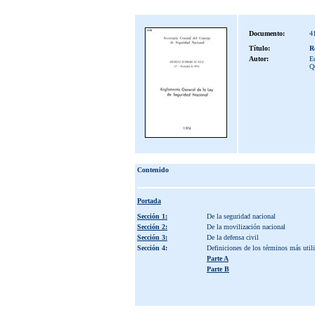
Documento:
4
Título:
R
Autor:
Ec
Q
Contenido
Portada
Sección 1:
De la seguridad nacional
Sección 2:
De la movilización nacional
Sección 3:
De la defensa civil
Sección 4:
Definiciones de los términos más utili
Parte A
Parte B