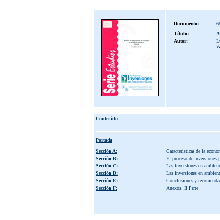
Documento:
6
Título:
A
Autor:
L
W
Contenido
Portada
Sección A:
Características de la eco
Sección B:
El proceso de inversiones 
Sección C:
Las inversiones en ambiente
Sección D:
Las inversiones en ambiente
Sección E:
Conclusiones y recomendac
Sección F:
Anexos. II Parte