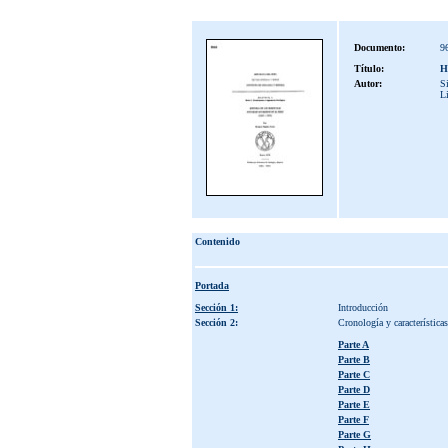
Documento:
9
Título:
H
Autor:
Si
L
Contenido
Portada
Sección 1:
Introducción
Sección 2:
Cronología y característica
Parte A
Parte B
Parte C
Parte D
Parte E
Parte F
Parte G