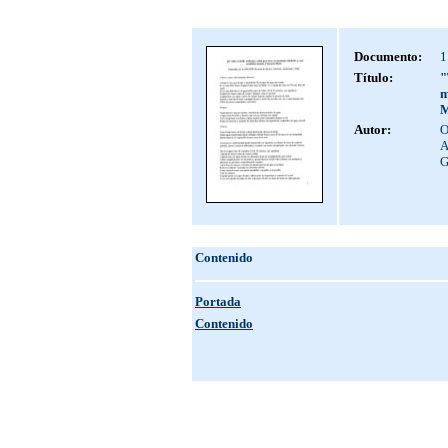
Documento:
1
Título:
"
m
M
Autor:
O
A
G
Contenido
Portada
Contenido