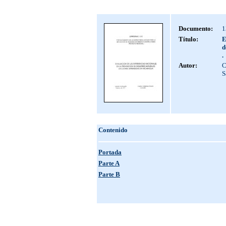
Documento:
1
Título:
E
d
.
Autor:
C
S
Contenido
Portada
Parte A
Parte B