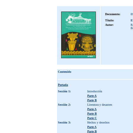
Documento:
8
Título:
E
Autor:
R
Bo
Contenido
Portada
Sección 1:
Introducción
Parte A
Parte B
Sección 2:
Literatura y desastres
Parte A
Parte B
Parte C
Sección 3:
Hechos y desechos
Parte A
Parte B