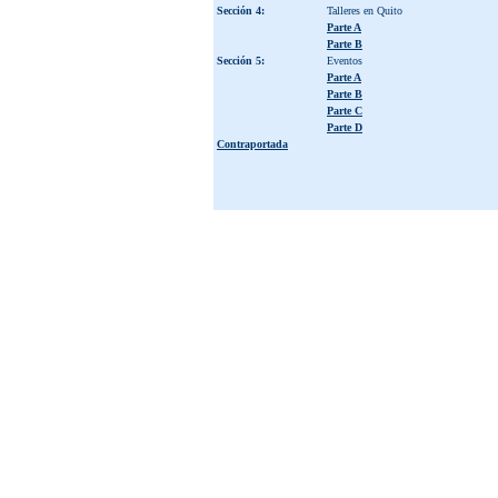
Sección 4:
Talleres en Quito
Parte A
Parte B
Sección 5:
Eventos
Parte A
Parte B
Parte C
Parte D
Contraportada