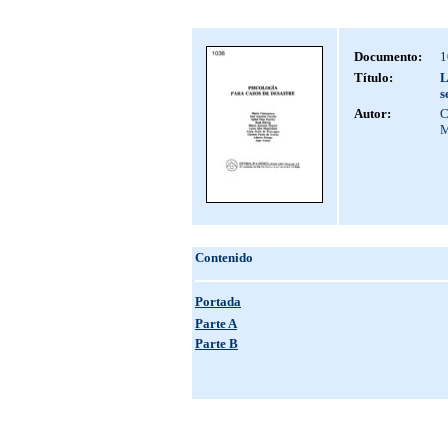
Documento:
1
Título:
L
s
Autor:
C
M
Contenido
Portada
Parte A
Parte B