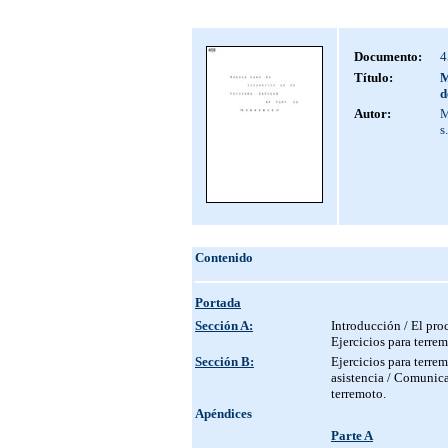
Documento:
4
Título:
M
d
Autor:
M
s.
Contenido
Portada
Sección A:
Introducción / El pro
Ejercicios para terrem
Sección B:
Ejercicios para terrem
asistencia / Comunica
terremoto.
Apéndices
Parte A