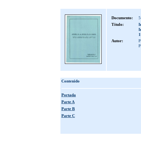
Documento:
5
Título:
I
I
1
Autor:
P
P
Contenido
Portada
Parte A
Parte B
Parte C