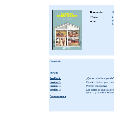
Documento:
4
Título:
L
Autor:
C
L
Contenido
Portada
Sección A:
¿Qué es quincha mejorada?
Sección B:
Criterios básicos para cons
Sección C:
Proceso constructivo
Sección D:
Los costos de una casa de 
quincha y el medio ambien
Contraportada