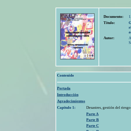
Documento:
1
Título:
G
r
a
Autor:
A
S
Contenido
Portada
Introducción
Agradecimientos
Capítulo 1:
Desastres, gestión del riesg
Parte A
Parte B
Parte C