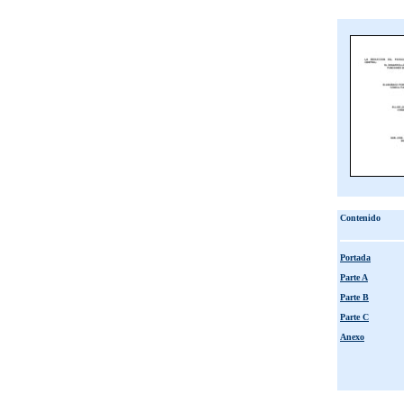
Contenido
Portada
Parte A
Parte B
Parte C
Anexo