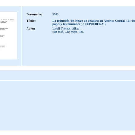
Documento:
9583
Título:
La reducción del riesgo de desastres en América Central : El des
papel y las funciones de CEPREDENAC.
Autor:
Lavell Thomas, Allan.
San José, CR; mayo 1997