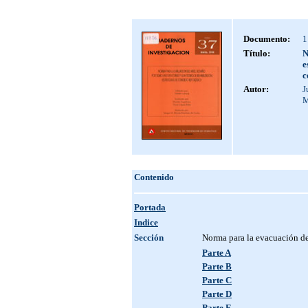
Documento:
1
Título:
N
e
c
Autor:
J
M
Contenido
Portada
Indice
Sección
Norma para la evacuación de
Parte A
Parte B
Parte C
Parte D
Parte E