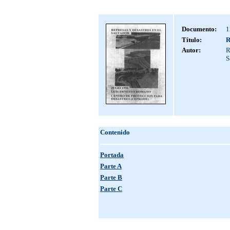
Documento:
1
Título:
R
Autor:
R
S
Contenido
Portada
Parte A
Parte B
Parte C