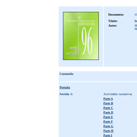
Documento:
1
Título:
I
Autor:
M
M
Contenido
Portada
Sección 1:
Actividades sustantivas
Parte A
Parte B
Parte C
Parte D
Parte E
Parte F
Parte G
Parte H
Parte I