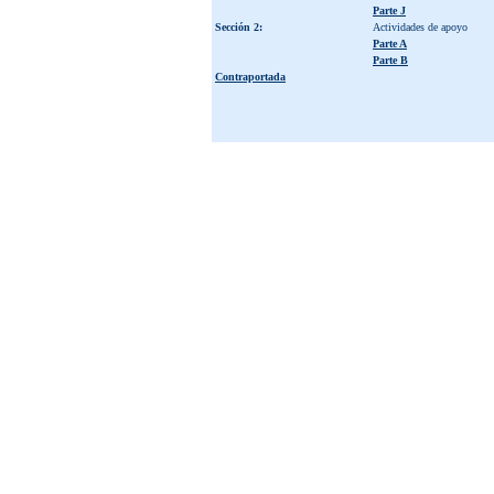
Parte J
Sección 2:
Actividades de apoyo
Parte A
Parte B
Contraportada