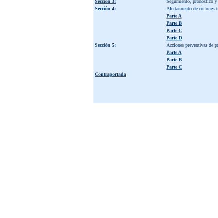
Sección 3:
Segumiento, pronóstico y a
Sección 4:
Alertamiento de ciclones t
Parte A
Parte B
Parte C
Parte D
Sección 5:
Acciones preventivas de pr
Parte A
Parte B
Parte C
Contraportada