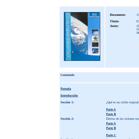
Documento:
1
Título:
Ci
Autor:
J
Os
M
Contenido
Portada
Introducción
Sección 1:
¿Qué es un ciclón tropical
Parte A
Parte B
Sección 2:
Efectos de los ciclones tro
Parte A
Parte B
Parte C