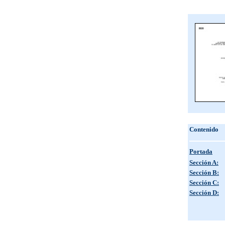
Contenido
Portada
Sección A:
Sección B:
Sección C:
Sección D: