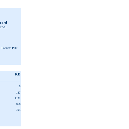
ra el
inal.
Formato PDF
KB
8
187
1121
856
795