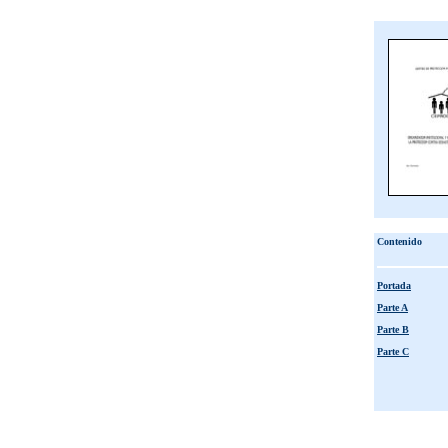
Contenido
Portada
Parte A
Parte B
Parte C