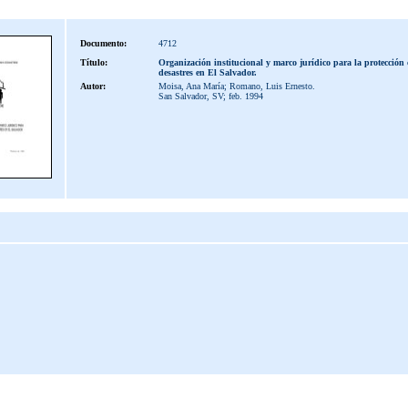
Documento:
4712
Título:
Organización institucional y marco jurídico para la protección 
desastres en El Salvador.
Autor:
Moisa, Ana María; Romano, Luis Ernesto.
San Salvador, SV; feb. 1994