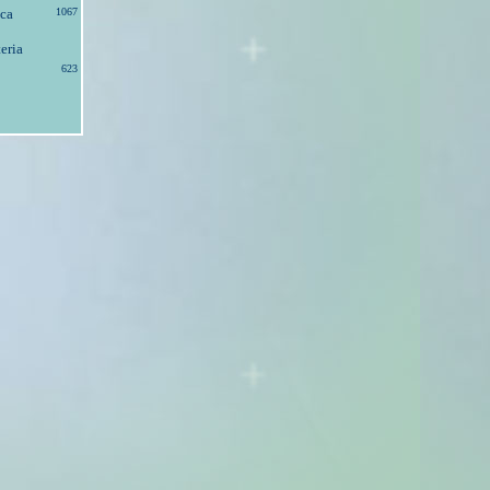
ica
1067
eria
623