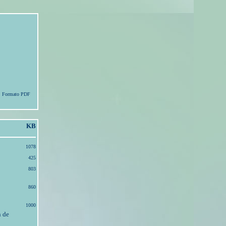
Formato PDF
KB
1078
425
803
860
1000
n de