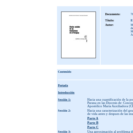
Documento:
7
Título:
E
Autor:
Mo
d
M
A
Contenido
Portada
Introducción
Sección 1:
Hacia una cuantificación de la po
Parana en las Diocesis de: Conc
Apostólico María Auxiliadora (C
Sección 2:
Hacia una caracterización del gru
de vida antes y despues de las i
Parte A
Parte B
Parte C
Sección 3:
Una aproximación al problema de 