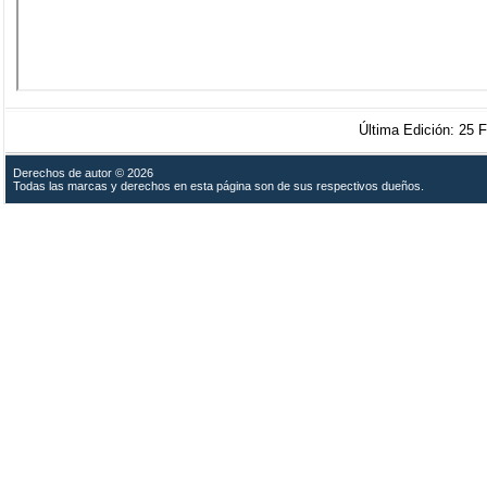
Última Edición: 25
Derechos de autor © 2026
Todas las marcas y derechos en esta página son de sus respectivos dueños.