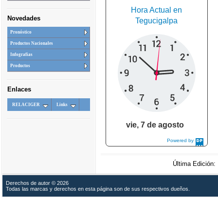
Hora Actual en
Novedades
Tegucigalpa
Pronóstico
Productos Nacionales
Infografias
Productos
Enlaces
RELACIGER
Links
vie, 7 de agosto
Powered by
DaysPedia.com
Última Edición
Derechos de autor © 2026
Todas las marcas y derechos en esta página son de sus respectivos dueños.