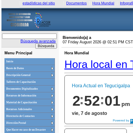
estadísticas del sitio
Documentos
Hora Mundial
Infograf
Bienvenido(a) a
Búsqueda avanzada
07 Friday August 2026 @ 02:51 PM CST
Menu Principal
Hora Mundial
Hora local en 
Inicio
Bases de Datos
Descripción General
Talleres de Capacitación
Hora Actual en Tegucigalpa
Documentos Digitalizados
2
52
01
Recursos de Información
pm
Material de Capacitación
Recursos Adicionales
vie, 7 de agosto
Directorio de Contactos
Powered by
Dirección Postal
DaysPedia.com
Que Hacer en caso de un Desastre