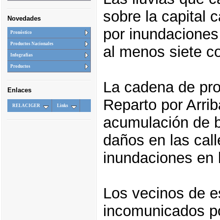
sobre la capital
Novedades
por inundaciones
Pronóstico
Productos Nacionales
al menos siete co
Infografias
Productos
La cadena de pro
Enlaces
Reparto por Arrib
RELACIGER
Links
acumulación de b
daños en las cal
inundaciones en 
Los vecinos de e
incomunicados po