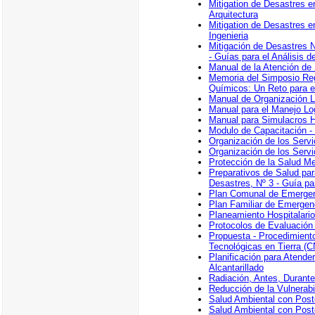
Mitigation de Desastres e
Arquitectura
Mitigation de Desastres e
Ingenieria
Mitigación de Desastres N
- Guías para el Análisis d
Manual de la Atención de
Memoria del Simposio Reg
Químicos: Un Reto para e
Manual de Organización L
Manual para el Manejo Lo
Manual para Simulacros H
Modulo de Capacitación -
Organización de los Servi
Organización de los Servi
Protección de la Salud M
Preparativos de Salud pa
Desastres, Nº 3 - Guía par
Plan Comunal de Emerge
Plan Familiar de Emergen
Planeamiento Hospitalari
Protocolos de Evaluación
Propuesta - Procedimiento
Tecnológicas en Tierra (
Planificación para Atend
Alcantarillado
Radiación, Antes, Durant
Reducción de la Vulnerabi
Salud Ambiental con Poste
Salud Ambiental con Poste