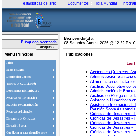
estadísticas del sitio
Documentos
Hora Mundial
Infograf
Bienvenido(a) a
Búsqueda avanzada
08 Saturday August 2026 @ 12:22 PM 
Menu Principal
Publicaciones
Las 
Inicio
Bases de Datos
Accidentes Químicos: Asp
Administración Sanitaria 
Descripción General
Alimentacion de lactante
Talleres de Capacitación
Análisis Descriptivo de l
Administración de Emerge
Documentos Digitalizados
Análisis de Riesgo en el
Recursos de Información
Asistencia Humanitaria e
Asistencia Internacional 
Material de Capacitación
Reunión Sobre Asistencia 
Recursos Adicionales
Crónicas de Desastres - 
Crónicas de Desastres - 
Directorio de Contactos
Crónicas de Desastres - 
Dirección Postal
Crónicas de Desastres - 
Crónicas de Desastres - T
Que Hacer en caso de un Desastre