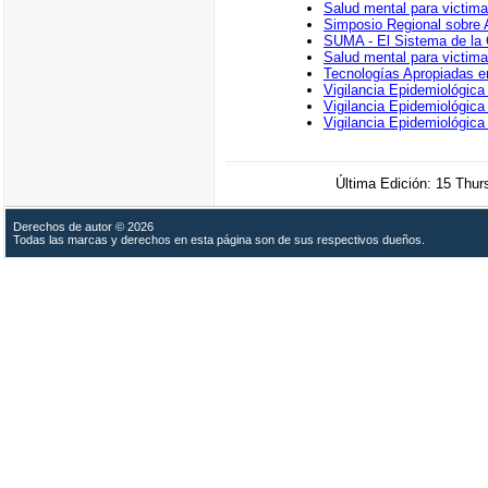
Salud mental para victima
Simposio Regional sobre
SUMA - El Sistema de la
Salud mental para victima
Tecnologías Apropiadas 
Vigilancia Epidemiológica
Vigilancia Epidemiológica
Vigilancia Epidemiológica
Última Edición: 15 Thu
Derechos de autor © 2026
Todas las marcas y derechos en esta página son de sus respectivos dueños.