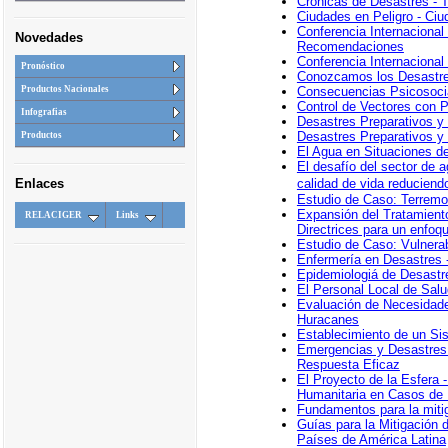
Crónicas de Desastres - 
Ciudades en Peligro - Ci
Conferencia Internacional
Novedades
Recomendaciones
Conferencia Internacional
Pronóstico
Conozcamos los Desastres
Consecuencias Psicosocia
Productos Nacionales
Control de Vectores con P
Infografias
Desastres Preparativos y M
Desastres Preparativos y M
Productos
El Agua en Situaciones d
El desafío del sector de 
calidad de vida reduciend
Enlaces
Estudio de Caso: Terremot
Expansión del Tratamiento
RELACIGER
Links
Directrices para un enfoq
Estudio de Caso: Vulnera
Enfermería en Desastres -
Epidemiologiá de Desastr
El Personal Local de Salu
Evaluación de Necesidade
Huracanes
Establecimiento de un Si
Emergencias y Desastres
Respuesta Eficaz
El Proyecto de la Esfera
Humanitaria en Casos de
Fundamentos para la miti
Guías para la Mitigación 
Países de América Latina