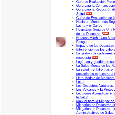
Guía de Evaluación Preli
Guía para la Comunicació
Guía para la Reducción de
Salud
Guías de Evaluación de lo
Hacia un Mundo más Segur
Latina y el Caribe
Hospitales Seguros Una R
de los Desastres
Huracán Mitch - Una Mira
Riesgo
Impacto de los Desastres 
Intervención de los Labor
La gestión de cadaveres e
respuesta
Logística y gestión de su
La Salud Mental de los R
La salud mental en las em
poblaciones expuestas a 
Lista Modelo de Medicam
Local
Los Desastres Naturales, 
Los Volcanes y la Protecc
Lecciones Aprendidas en 
la Salud
Manual para la Mitigació
Mitigation de Desastres e
Mitigation de Desastres e
Administrativos de Salud