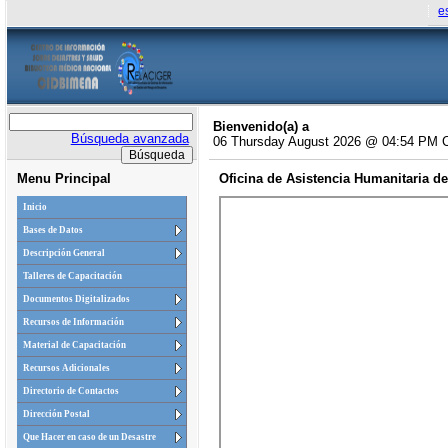
e
Bienvenido(a) a
Búsqueda avanzada
06 Thursday August 2026 @ 04:54 PM 
Menu Principal
Oficina de Asistencia Humanitaria 
Inicio
Bases de Datos
Descripción General
Talleres de Capacitación
Documentos Digitalizados
Recursos de Información
Material de Capacitación
Recursos Adicionales
Directorio de Contactos
Dirección Postal
Que Hacer en caso de un Desastre