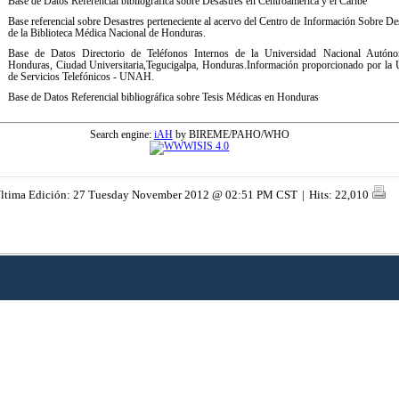
Base de Datos Referencial bibliográfica sobre Desastres en Centroamérica y el Caribe
Base referencial sobre Desastres perteneciente al acervo del Centro de Información Sobre De
de la Biblioteca Médica Nacional de Honduras.
Base de Datos Directorio de Teléfonos Internos de la Universidad Nacional Autón
Honduras, Ciudad Universitaria,Tegucigalpa, Honduras.Información proporcionado por la
de Servicios Telefónicos - UNAH.
Base de Datos Referencial bibliográfica sobre Tesis Médicas en Honduras
Search engine:
iAH
by BIREME/PAHO/WHO
ltima Edición: 27 Tuesday November 2012 @ 02:51 PM CST
|
Hits: 22,010