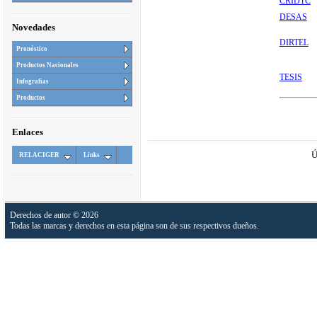
CRIDTC
DESAS
Novedades
DIRTEL
Pronóstico
Productos Nacionales
TESIS
Infografias
Productos
Enlaces
Ú
RELACIGER
Links
Derechos de autor © 2026
Todas las marcas y derechos en esta página son de sus respectivos dueños.