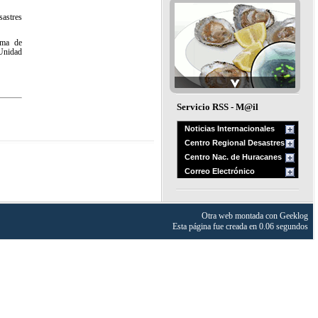
sastres
oma de
 Unidad
Servicio RSS - M@il
Noticias Internacionales
Centro Regional Desastres
Centro Nac. de Huracanes
Correo Electrónico
Otra web montada con
Geeklog
Esta página fue creada en 0.06 segundos