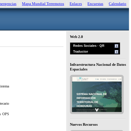
ergencias
Mapa Mundial Terremotos
Enlaces
Encuestas
Calendario
Web 2.0
Redes Sociales - QR
Traductor
Infraestructura Nacional de Datos
Espaciales
istema
ecario
la OPS
Nuevos Recursos