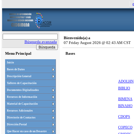
Bienvenido(a) a
Búsqueda avanzada
07 Friday August 2026 @ 02:43 AM CST
Menu Principal
Bases
Inicio
Bases de Datos
Descripción General
ADOLHN
Talleres de Capacitación
BIBLIO
Documentos Digitalizados
Recursos de Información
BIMENA
Material de Capacitación
BINAHO
Recursos Adicionales
CDOPS
Directorio de Contactos
Dirección Postal
COPECO
Que Hacer en caso de un Desastre